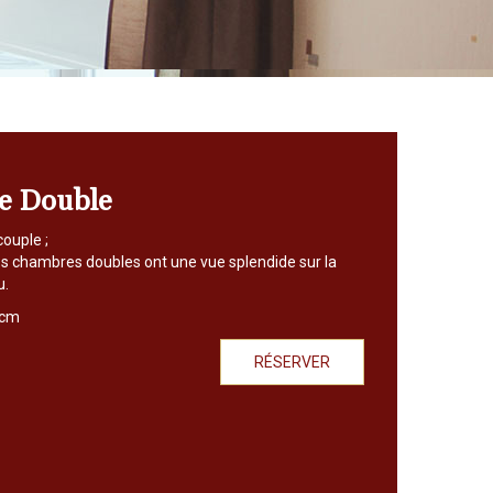
e Double
couple ;
os chambres doubles ont une vue splendide sur la
u.
0cm
RÉSERVER